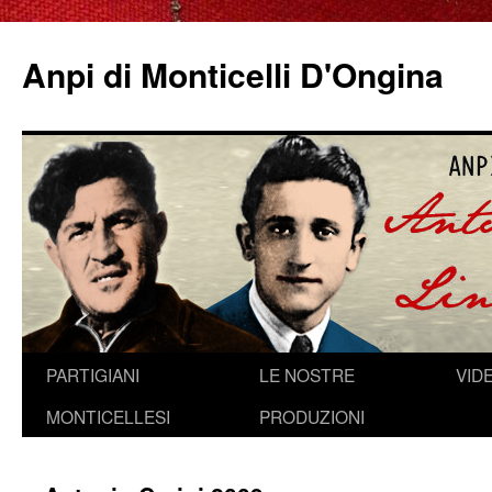
Anpi di Monticelli D'Ongina
Vai
PARTIGIANI
LE NOSTRE
VID
al
MONTICELLESI
PRODUZIONI
contenuto