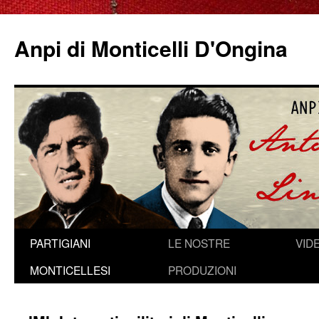
Anpi di Monticelli D'Ongina
Vai
PARTIGIANI
LE NOSTRE
VID
al
MONTICELLESI
PRODUZIONI
contenuto