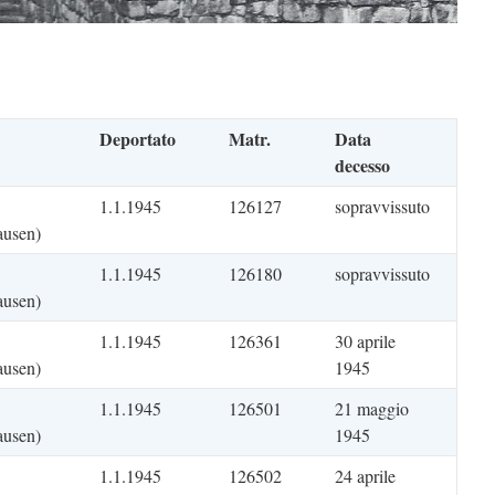
Deportato
Matr.
Data
decesso
1.1.1945
126127
sopravvissuto
ausen)
1.1.1945
126180
sopravvissuto
ausen)
1.1.1945
126361
30 aprile
ausen)
1945
1.1.1945
126501
21 maggio
ausen)
1945
1.1.1945
126502
24 aprile