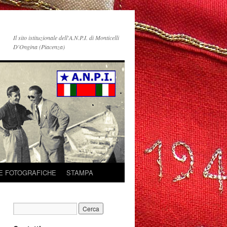
Il sito istituzionale dell'A.N.P.I. di Monticelli
D'Ongina (Piacenza)
E FOTOGRAFICHE
STAMPA