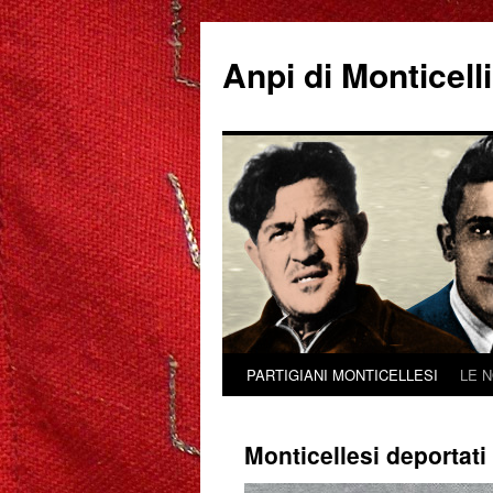
Anpi di Monticell
PARTIGIANI MONTICELLESI
LE 
Vai
al
Monticellesi deportati 
contenuto