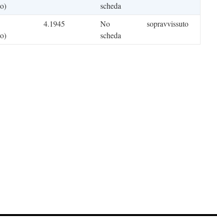
o)
scheda
4.1945
No
sopravvissuto
o)
scheda