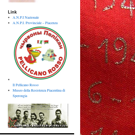
Link
A.N.P.I Nazionale
A.N.P.I. Provinciale – Piacenza
Il Pellicano Rosso
Museo della Resistenza Piacentina di
Sperongia