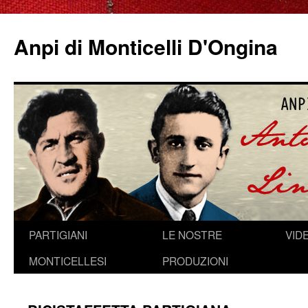
Anpi di Monticelli D'Ongina
Vai
PARTIGIANI
LE NOSTRE
VID
al
MONTICELLESI
PRODUZIONI
contenuto