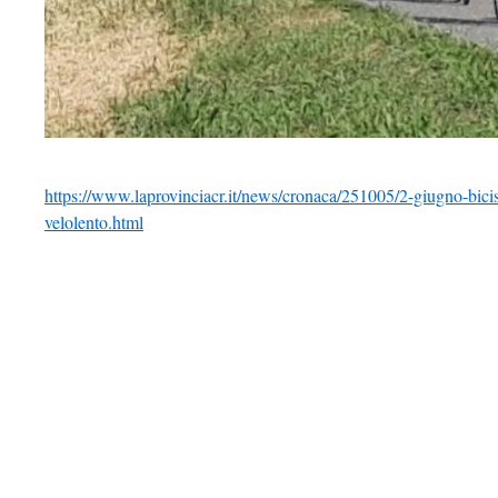
https://www.laprovinciacr.it/news/cronaca/251005/2-giugno-bicist
velolento.html