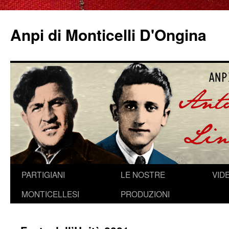
Anpi di Monticelli D'Ongina
Vai
PARTIGIANI
LE NOSTRE
VID
al
MONTICELLESI
PRODUZIONI
contenuto