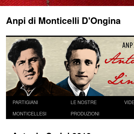
Anpi di Monticelli D'Ongina
Vai
PARTIGIANI
LE NOSTRE
VID
al
MONTICELLESI
PRODUZIONI
contenuto