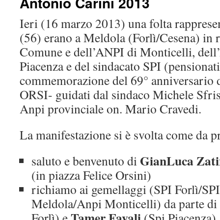
Antonio Carini 2013
Ieri (16 marzo 2013) una folta rappresen
(56) erano a Meldola (Forlì/Cesena) in 
Comune e dell’ANPI di Monticelli, dell
Piacenza e del sindacato SPI (pensionati
commemorazione del 69° anniversario d
ORSI- guidati dal sindaco Michele Sfris
Anpi provinciale on. Mario Cravedi.
La manifestazione si è svolta come da 
GianLuca Zati
saluto e benvenuto di
(in piazza Felice Orsini)
richiamo ai gemellaggi (SPI Forlì/SP
Meldola/Anpi Monticelli) da parte di
Tamer Favali
Forlì) e
(Spi Piacenza)