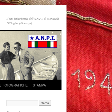
Il sito istituzionale dell'A.N.P.I. di Monticelli
D'Ongina (Piacenza)
E FOTOGRAFICHE
STAMPA