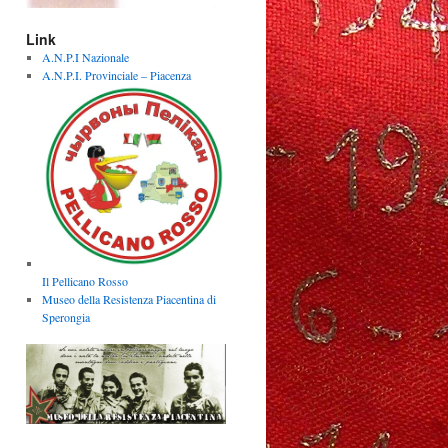
Link
A.N.P.I Nazionale
A.N.P.I. Provinciale – Piacenza
Il Pellicano Rosso
Museo della Resistenza Piacentina di
Sperongia