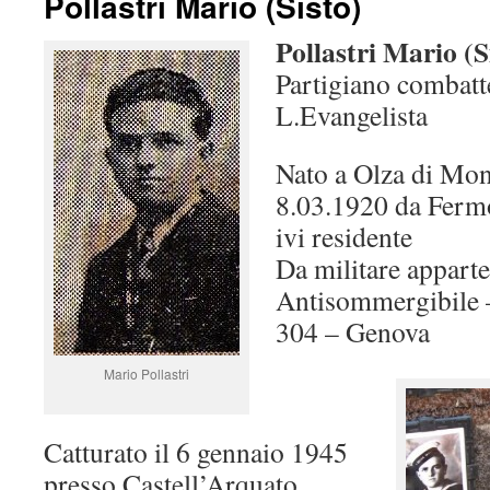
Pollastri Mario (Sisto)
Pollastri Mario (S
Partigiano combatt
L.Evangelista
Nato a Olza di Mont
8.03.1920 da Fermo
ivi residente
Da militare appart
Antisommergibile 
304 – Genova
Mario Pollastri
Catturato il 6 gennaio 1945
presso Castell’Arquato,