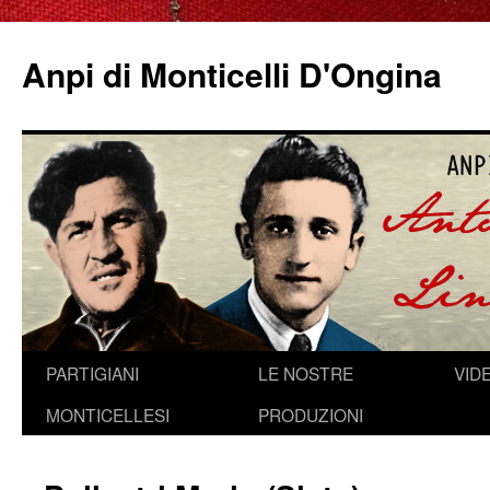
Anpi di Monticelli D'Ongina
Vai
PARTIGIANI
LE NOSTRE
VID
al
MONTICELLESI
PRODUZIONI
contenuto