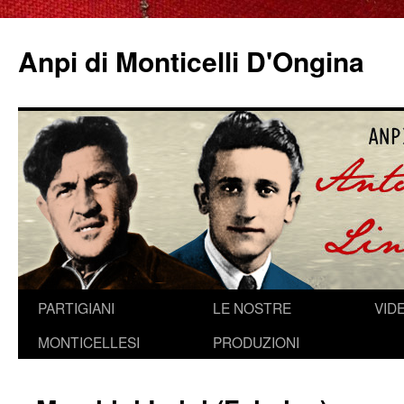
Anpi di Monticelli D'Ongina
Vai
PARTIGIANI
LE NOSTRE
VID
al
MONTICELLESI
PRODUZIONI
contenuto