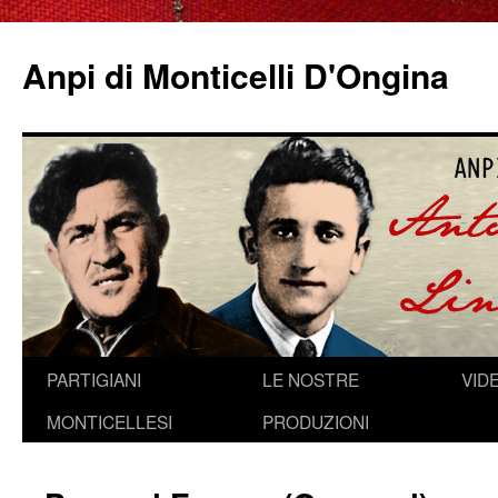
Anpi di Monticelli D'Ongina
Vai
PARTIGIANI
LE NOSTRE
VID
al
MONTICELLESI
PRODUZIONI
contenuto