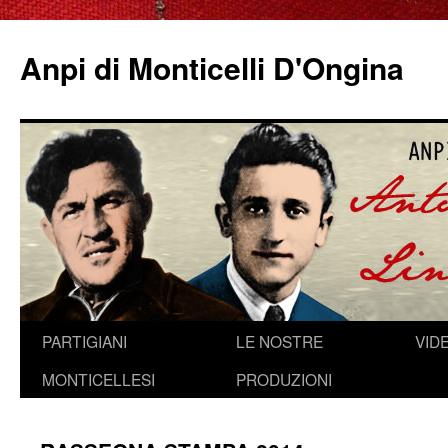
Anpi di Monticelli D'Ongina
Vai
PARTIGIANI
LE NOSTRE
VID
al
MONTICELLESI
PRODUZIONI
contenuto